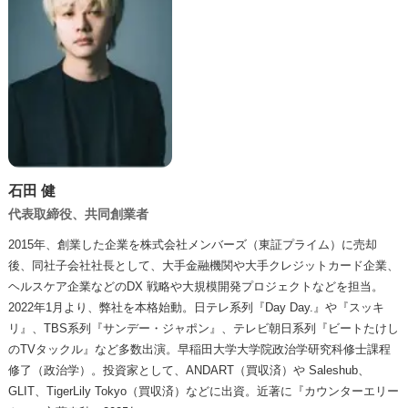
石田 健
代表取締役、共同創業者
2015年、創業した企業を株式会社メンバーズ（東証プライム）に売却
後、同社子会社社長として、大手金融機関や大手クレジットカード企業、
ヘルスケア企業などのDX 戦略や大規模開発プロジェクトなどを担当。
2022年1月より、弊社を本格始動。日テレ系列『Day Day.』や『スッキ
リ』、TBS系列『サンデー・ジャポン』、テレビ朝日系列『ビートたけし
のTVタックル』など多数出演。早稲田大学大学院政治学研究科修士課程
修了（政治学）。投資家として、ANDART（買収済）や Saleshub、
GLIT、TigerLily Tokyo（買収済）などに出資。近著に『カウンターエリー