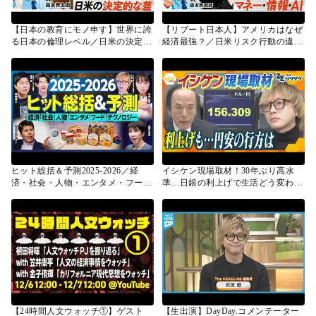
【日本の教育にモノ申す】世界に誇
【リブート日本人】アメリカはなぜ
る日本の倫理レベル／日米の決定的
経済最強？／日米リスク行動の違い
違い／パックン＆クラフトが指摘／
／膨大なニュース・情報の取り入れ
日本のここがサイコー＆ダメ／もし
方／SaaSの死／AIで人間の仕事消滅
私が総理大臣なら／もし20代ならど
／人間の生存戦略・価値／野心を取
う生きる？【REBOOT JAPAN】
り戻せ【REBOOT JAPAN】
ヒット総括＆予測2025-2026／経
イシケン現場取材！30年ぶり高水
済・社会・人物・エンタメ・フー
準…日銀の利上げで生活どう変わ
ド・テクノロジー／次のトレンド
る？【ニュース ジグザグ】
は？／『日経トレンディ』編集長＆
金髪記者イシケン解説／竹内＆西村
爆売れ商品実食【ランキング超分
析】
【24時間人文ウォッチ①】ゲスト
【生出演】DayDay.コメンテーター