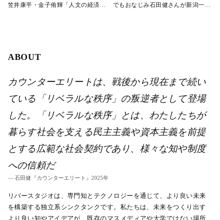
笠井康平・金子侑輝「人文の経済事
でもおなじみ石田健さんが新潟一番
情とカリフォルニア現代思想」【狂
で解説《新潟》《新潟》
気の生放送はじまる！】
ABOUT
カウンターエリートは、戦後から現在まで続い
ている「リベラルな秩序」の叛逆者として登場
した。「リベラルな秩序」とは、わたしたちが
暮らす社会を支える民主主義や資本主義を前提
とする広範な社会契約であり、様々な知や制度
への信頼だ
― 石田健『カウンターエリート』2025年
リバースタジオは、専門知とテクノロジーを通じて、より良い未来
を構築する独立系シンクタンクです。私たちは、未来をつくり出す
より良い知やアイデアが、既存のマスメディアや大学ではない場所