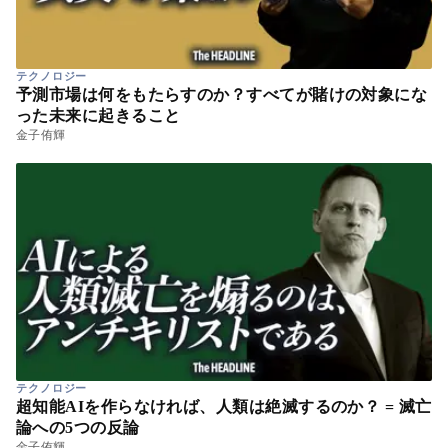
テクノロジー
予測市場は何をもたらすのか？すべてが賭けの対象にな
った未来に起きること
金子侑輝
テクノロジー
超知能AIを作らなければ、人類は絶滅するのか？ = 滅亡
論への5つの反論
金子侑輝