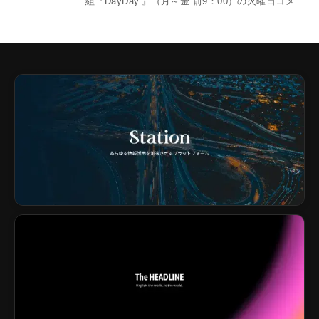
組『DayDay.』（月～金 前9：00）の火曜日コメン
テ...