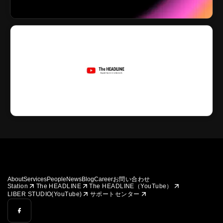
About
Services
People
News
Blog
Career
お問い合わせ
arrow_forward
arrow_forward
arrow_forward
Station
The HEADLINE
The HEADLINE（YouTube）
arrow_forward
arrow_forward
LIBER STUDIO(YouTube)
サポートセンター