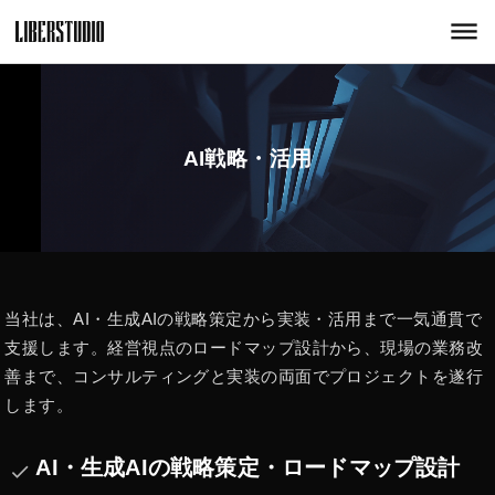
dehaze
AI戦略・活用
当社は、AI・生成AIの戦略策定から実装・活用まで一気通貫で
支援します。経営視点のロードマップ設計から、現場の業務改
善まで、コンサルティングと実装の両面でプロジェクトを遂行
します。
AI・生成AIの戦略策定・ロードマップ設計
done