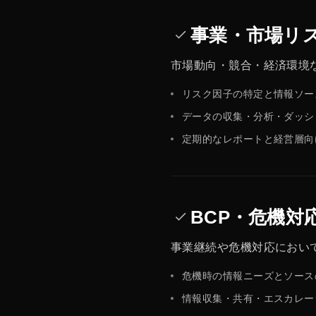
事業・市場リ
done
市場動向・競合・経済環境
リスク因子の特定と情報ソー
データの収集・分析・ダッシ
定期的なレポートと経営層向
BCP・危機対
done
事業継続や危機対応におい
危機時の情報ニーズとソース
情報収集・共有・エスカレー