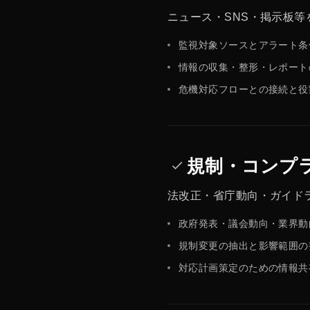
ニュース・SNS・掲示板
監視対象ソースとアラート条
情報の収集・整形・レポート
危機対応フローとの接続と役
規制・コンプ
done
法改正・省庁動向・ガイド
政府発表・議会動向・業界動
規制変更の抽出と影響範囲の
対応計画策定のための情報共